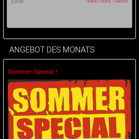
2.0TDI
140kW (190PS) 1.968ccm
ANGEBOT DES MONATS
Sommer-Spezial !