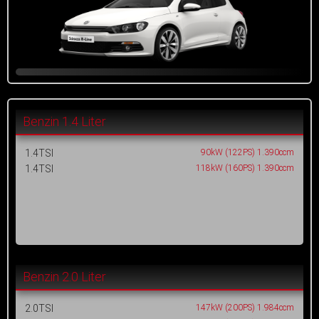
Benzin 1.4 Liter
1.4TSI
90kW (122PS) 1.390ccm
1.4TSI
118kW (160PS) 1.390ccm
Benzin 2.0 Liter
2.0TSI
147kW (200PS) 1.984ccm