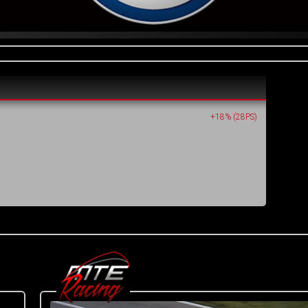
+18% (28PS)