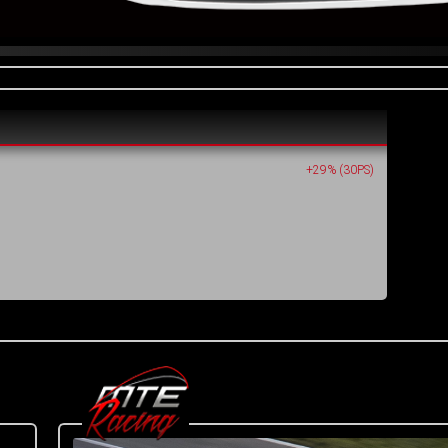
+29% (30PS)