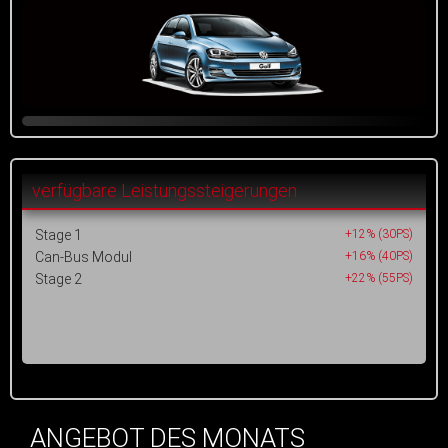
verfügbare Leistungssteigerungen
Stage 1
+12% (30PS)
Can-Bus Modul
+16% (40PS)
Stage 2
+22% (55PS)
ANGEBOT DES MONATS