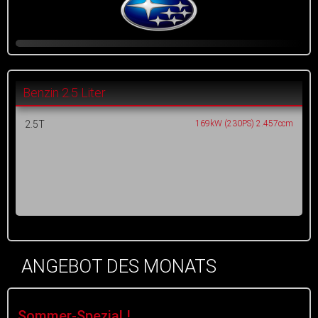
Benzin 2.5 Liter
2.5T
169kW (230PS) 2.457ccm
ANGEBOT DES MONATS
Sommer-Spezial !