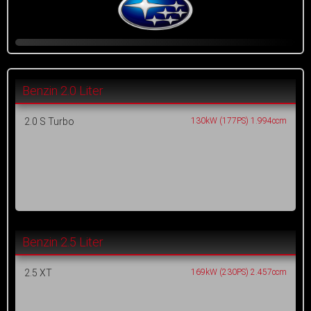
Benzin 2.0 Liter
2.0 S Turbo
130kW (177PS) 1.994ccm
Benzin 2.5 Liter
2.5 XT
169kW (230PS) 2.457ccm