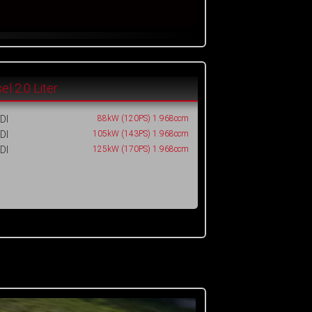
el 2.0 Liter
DI
88kW (120PS) 1.968ccm
DI
105kW (143PS) 1.968ccm
DI
125kW (170PS) 1.968ccm