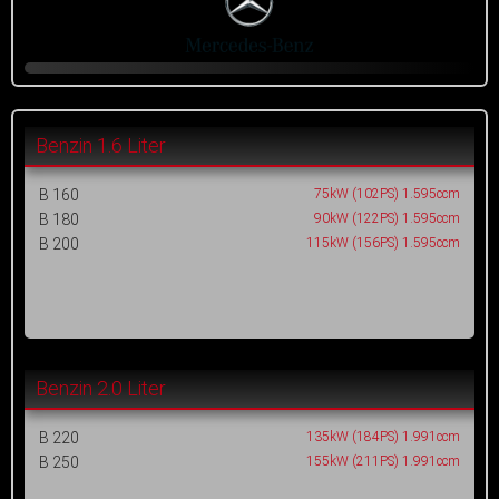
Benzin 1.6 Liter
B 160
75kW (102PS) 1.595ccm
B 180
90kW (122PS) 1.595ccm
B 200
115kW (156PS) 1.595ccm
Benzin 2.0 Liter
B 220
135kW (184PS) 1.991ccm
B 250
155kW (211PS) 1.991ccm