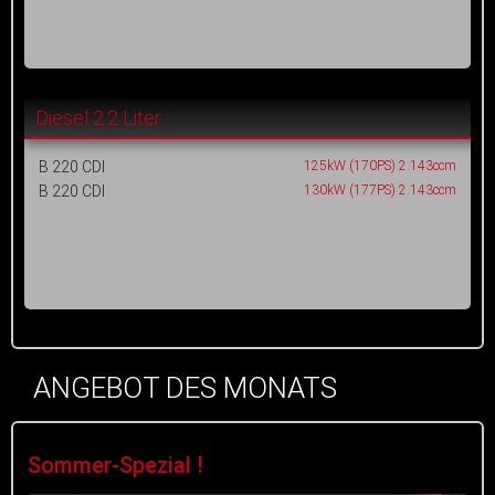
Diesel 2.2 Liter
B 220 CDI
125kW (170PS) 2.143ccm
B 220 CDI
130kW (177PS) 2.143ccm
ANGEBOT DES MONATS
Sommer-Spezial !