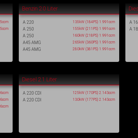
Benzin 2.0 Liter
Dies
95ccm
A 220
135kW (184PS) 1.991ccm
A 16
95ccm
A 250
155kW (211PS) 1.991ccm
A 18
A 250
160kW (218PS) 1.991ccm
A45 AMG
265kW (360PS) 1.991ccm
A45 AMG
280kW (381PS) 1.991ccm
Diesel 2.1 Liter
96ccm
A 220 CDI
125kW (170PS) 2.143ccm
96ccm
A 220 CDI
130kW (177PS) 2.143ccm
96ccm