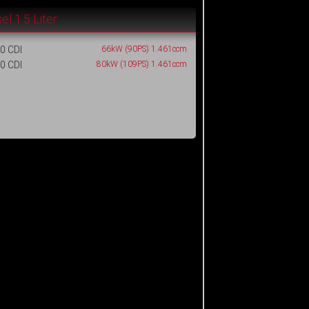
el 1.5 Liter
0 CDI
66kW (90PS) 1.461ccm
0 CDI
80kW (109PS) 1.461ccm