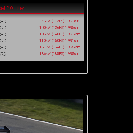
el 2.0 Liter
CRDi
83kW (113PS) 1.991ccm
CRDi
100kW (136PS) 1.995ccm
CRDi
103kW (140PS) 1.991ccm
CRDi
110kW (150PS) 1.991ccm
CRDi
135kW (184PS) 1.995ccm
CRDi
136kW (185PS) 1.995ccm