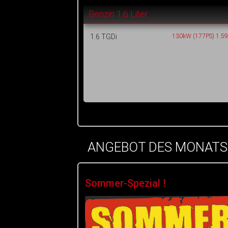
Benzin 1.6 Liter
1.6 TGDi
130kW (177PS) 1.5
ANGEBOT DES MONATS
Sommer-Spezial !