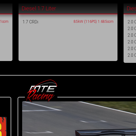
Diesel 1.7 Liter
Dies
91ccm
1.7 CRDi
85kW (116PS) 1.685ccm
2.0 
2.0 
2.0 
2.0 
2.0 
2.0 