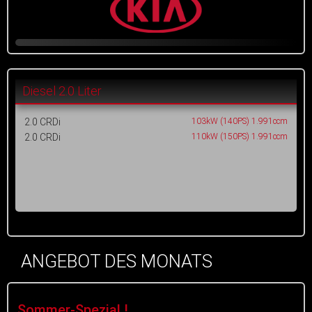
Diesel 2.0 Liter
2.0 CRDi
103kW (140PS) 1.991ccm
2.0 CRDi
110kW (150PS) 1.991ccm
ANGEBOT DES MONATS
Sommer-Spezial !