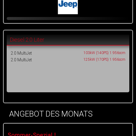
Diesel 2.0 Liter
2.0 MultiJet
103kW (140PS) 1.956ccm
2.0 MultiJet
125kW (170PS) 1.956ccm
ANGEBOT DES MONATS
Sommer-Spezial !