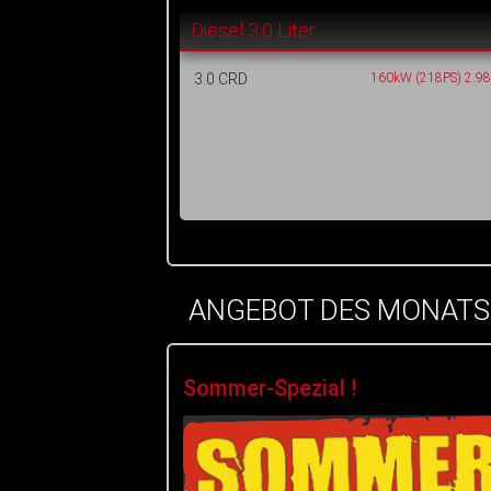
Diesel 3.0 Liter
3.0 CRD
160kW (218PS) 2.9
ANGEBOT DES MONATS
Sommer-Spezial !