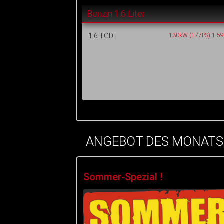
Benzin 1.6 Liter
1.6 TGDi
130kW (177PS) 1.5
ANGEBOT DES MONATS
Sommer-Spezial !