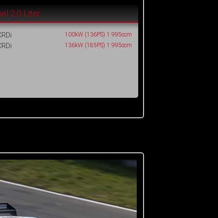
el 2.0 Liter
CRDi
100kW (136PS) 1.995ccm
CRDi
136kW (185PS) 1.995ccm