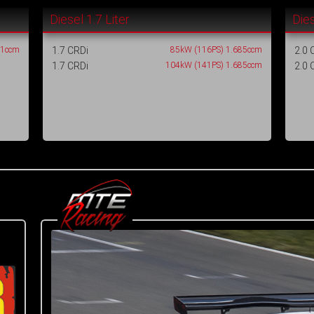
Diesel 1.7 Liter
Dies
91ccm
1.7 CRDi
85kW (116PS) 1.685ccm
2.0 
1.7 CRDi
104kW (141PS) 1.685ccm
2.0 