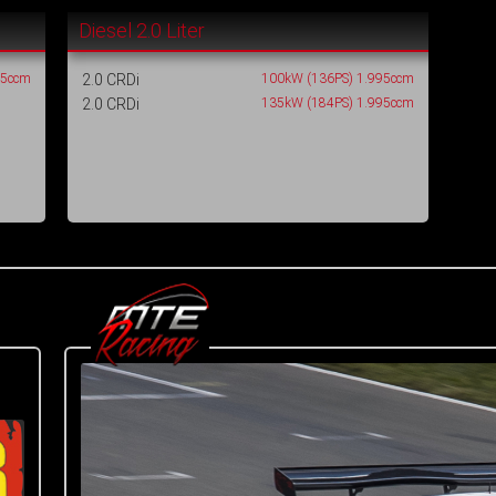
Diesel 2.0 Liter
85ccm
2.0 CRDi
100kW (136PS) 1.995ccm
2.0 CRDi
135kW (184PS) 1.995ccm