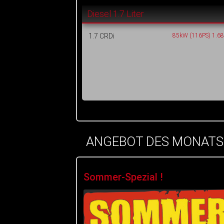
Diesel 1.7 Liter
1.7 CRDi
85kW (116PS) 1.6
ANGEBOT DES MONATS
Sommer-Spezial !