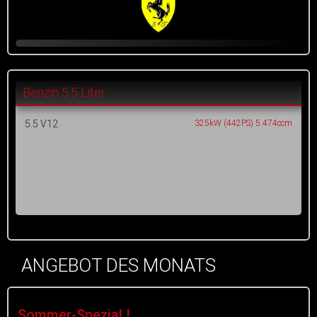
Benzin 5.5 Liter
5.5 V12
325kW (442PS) 5.474ccm
ANGEBOT DES MONATS
Sommer-Spezial !