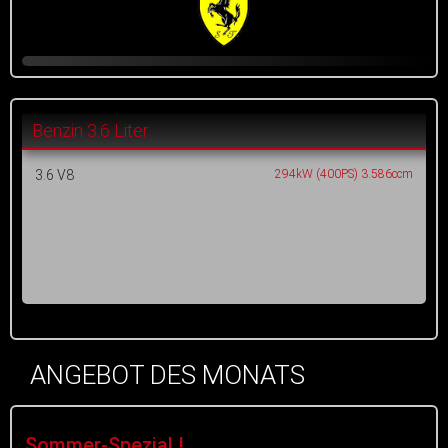
Benzin 3.6 Liter
3.6 V8
294kW (400PS) 3.586ccm
ANGEBOT DES MONATS
Sommer-Spezial !