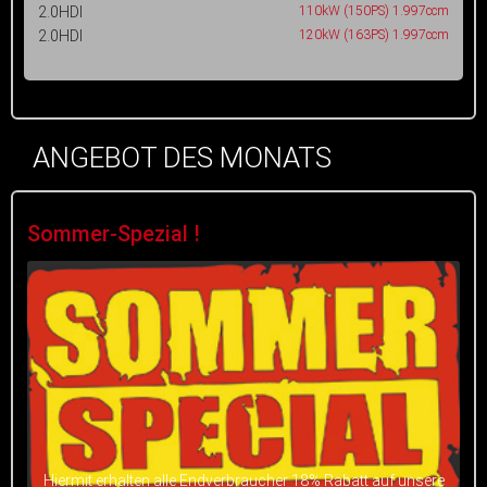
2.0HDI
110kW (150PS) 1.997ccm
2.0HDI
120kW (163PS) 1.997ccm
ANGEBOT DES MONATS
Sommer-Spezial !
Hiermit erhalten alle Endverbraucher 18% Rabatt auf unsere